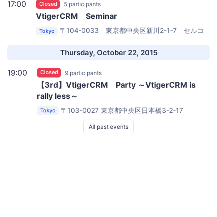
17:00
Closed
5 participants
VtigerCRM Seminar
〒104-0033 東京都中央区新川2-1-7 セルコ
Tokyo
ンスクエアビル3F
CCArchitect Inc. office
Thursday, October 22, 2015
19:00
Closed
9 participants
【3rd】VtigerCRM Party ～VtigerCRM is
rally less～
〒103-0027 東京都中央区日本橋3-2-17
Tokyo
CELTS Yaesu
All past events