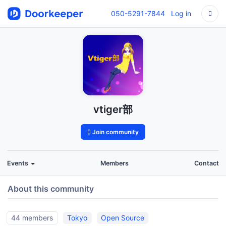
050-5291-7844
Log in
vtiger部
Join community
Events
Members
Contact
About this community
44 members
Tokyo
Open Source